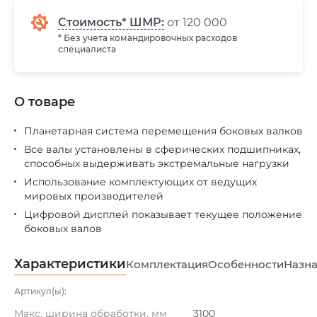
Стоимость* ШМР:
от 120 000
* Без учета командировочных расходов
специалиста
О товаре
Планетарная система перемещения боковых валков
Все валы установлены в сферических подшипниках,
способных выдерживать экстремальные нагрузки
Использование комплектующих от ведущих
мировых производителей
Цифровой дисплей показывает текущее положение
боковых валов
Характеристики
Комплектация
Особенности
Назна
Артикул(ы):
Макс. ширина обработки, мм
3100