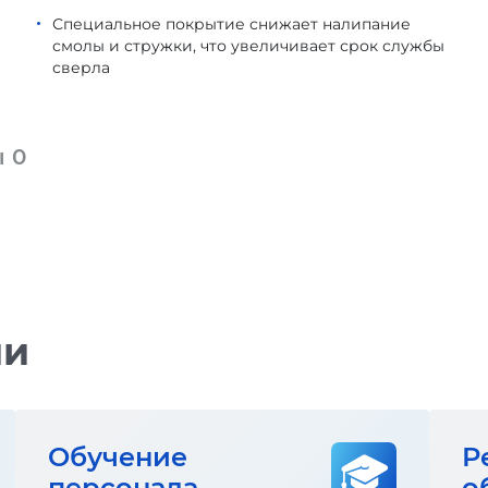
Специальное покрытие снижает налипание
смолы и стружки, что увеличивает срок службы
сверла
ы
0
ии
Обучение
Р
персонала
о