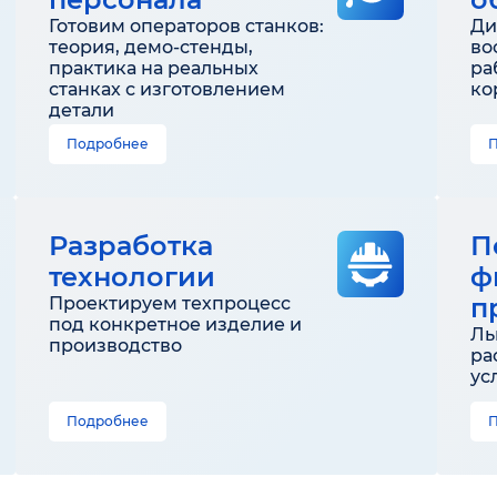
Готовим операторов станков:
Ди
теория, демо-стенды,
во
практика на реальных
ра
станках с изготовлением
ко
детали
Подробнее
Разработка
П
технологии
ф
п
Проектируем техпроцесс
под конкретное изделие и
Ль
производство
ра
ус
Подробнее