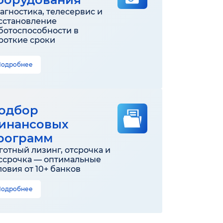
агностика, телесервис и
сстановление
ботоспособности в
роткие сроки
Подробнее
одбор
инансовых
рограмм
готный лизинг, отсрочка и
ссрочка — оптимальные
ловия от 10+ банков
Подробнее