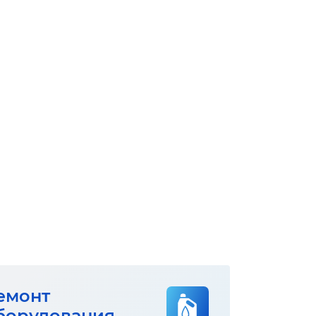
емонт
борудования