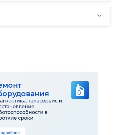
емонт
борудования
агностика, телесервис и
сстановление
ботоспособности в
роткие сроки
Подробнее