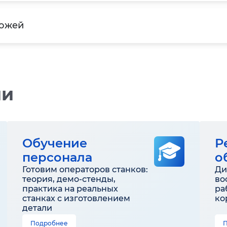
ножей
ии
Обучение
Р
персонала
о
Готовим операторов станков:
Ди
теория, демо-стенды,
во
практика на реальных
ра
станках с изготовлением
ко
детали
Подробнее