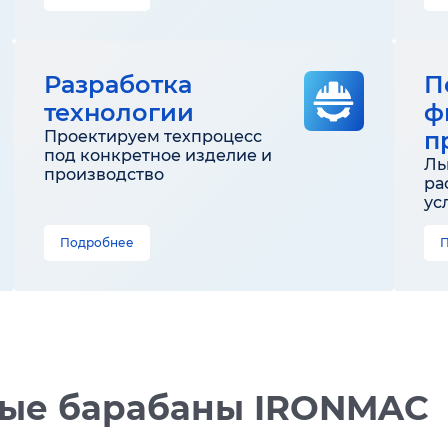
Разработка
П
технологии
ф
п
Проектируем техпроцесс
под конкретное изделие и
Ль
производство
ра
ус
Подробнее
ые барабаны IRONMAC