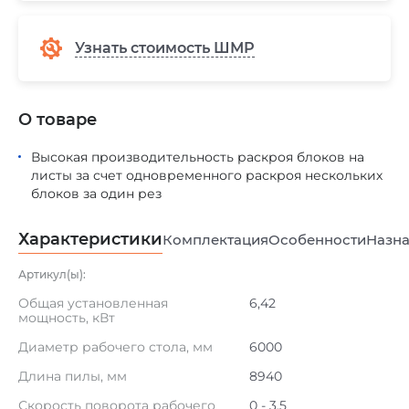
Узнать стоимость ШМР
О товаре
Высокая производительность раскроя блоков на
листы за счет одновременного раскроя нескольких
блоков за один рез
Характеристики
Комплектация
Особенности
Назна
Артикул(ы):
Общая установленная
6,42
мощность, кВт
Диаметр рабочего стола, мм
6000
Длина пилы, мм
8940
Скорость поворота рабочего
0 - 3,5