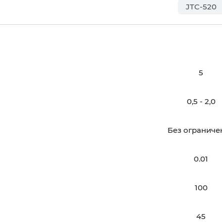
JTC-520
5
0,5 - 2,0
Без ограниче
0.01
100
45