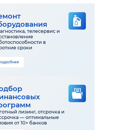
емонт
борудования
агностика, телесервис и
сстановление
ботоспособности в
роткие сроки
Подробнее
одбор
инансовых
рограмм
готный лизинг, отсрочка и
ссрочка — оптимальные
ловия от 10+ банков