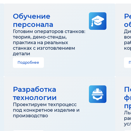
Обучение
Р
персонала
о
Готовим операторов станков:
Ди
теория, демо-стенды,
во
практика на реальных
ра
станках с изготовлением
ко
детали
Подробнее
Разработка
П
технологии
ф
п
Проектируем техпроцесс
под конкретное изделие и
Ль
производство
ра
ус