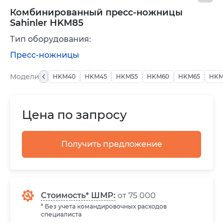
Комбинированный пресс-ножницы
Sahinler HKM85
Тип оборудования:
Пресс-ножницы
Модели
HKM40
HKM45
HKM55
HKM60
HKM65
HKM
Цена по запросу
Получить предложение
Стоимость* ШМР:
от 75 000
* Без учета командировочных расходов
специалиста