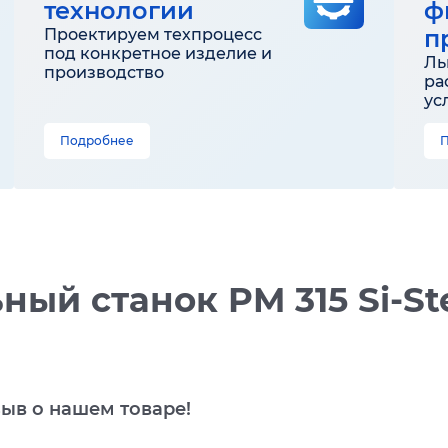
технологии
ф
п
Проектируем техпроцесс
под конкретное изделие и
Ль
производство
ра
ус
Подробнее
ый станок PM 315 Si-St
зыв о нашем товаре!