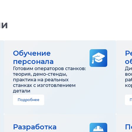
ии
Обучение
Р
персонала
о
Готовим операторов станков:
Ди
теория, демо-стенды,
во
практика на реальных
ра
станках с изготовлением
ко
детали
Подробнее
Разработка
П