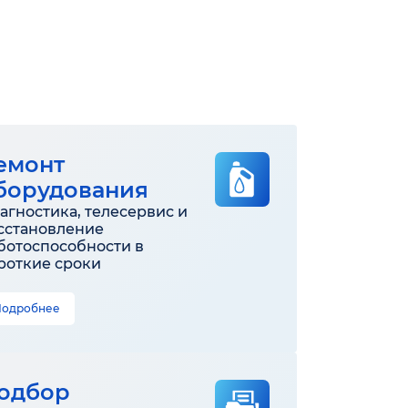
емонт
борудования
агностика, телесервис и
сстановление
ботоспособности в
роткие сроки
Подробнее
одбор