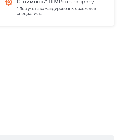
Стоимость* ШМР:
по запросу
* Без учета командировочных расходов
специалиста