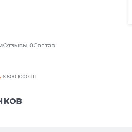
и
Отзывы
0
Состав
у
8 800 1000-111
нков