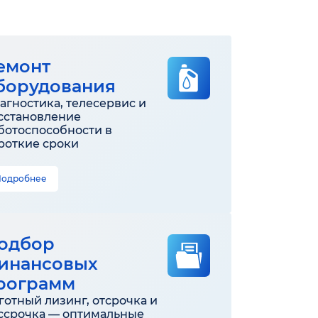
емонт
борудования
агностика, телесервис и
сстановление
ботоспособности в
роткие сроки
Подробнее
одбор
инансовых
рограмм
готный лизинг, отсрочка и
ссрочка — оптимальные