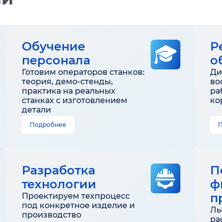
Обучение
Р
персонала
о
Готовим операторов станков:
Ди
теория, демо-стенды,
во
практика на реальных
ра
станках с изготовлением
ко
детали
Подробнее
Разработка
П
технологии
ф
п
Проектируем техпроцесс
под конкретное изделие и
Ль
производство
ра