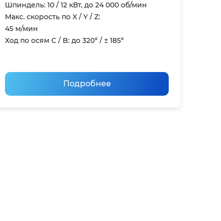
Шпиндель: 10 / 12 кВт, до 24 000 об/мин
Макс. скорость по X / Y / Z:
45 м/мин
Ход по осям С / B: до 320° / ± 185°
Подробнее