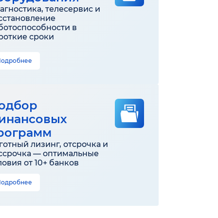
агностика, телесервис и
сстановление
ботоспособности в
роткие сроки
Подробнее
одбор
инансовых
рограмм
готный лизинг, отсрочка и
ссрочка — оптимальные
ловия от 10+ банков
Подробнее