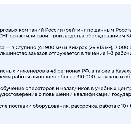
говых компаний России (рейтинг по данным Росстата
 СНГ оснастили свои производства оборудованием 
 — в Ступино (41 900 м²) и Кимрах (26 613 м²), 7 0
льшинство заказов отгружается в течение 1–3 рабоч
исных инженеров в 45 регионах РФ, а также в Казах
 время работы выполнено более 310 000 запусков и о
обучение операторов и наладчиков в учебных центр
, удостоверение о повышении квалификации государ
сле поставки оборудования, рассрочка, работа с 1