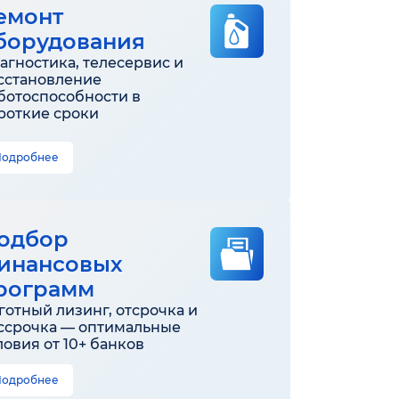
емонт
борудования
агностика, телесервис и
сстановление
ботоспособности в
роткие сроки
Подробнее
одбор
инансовых
рограмм
готный лизинг, отсрочка и
ссрочка — оптимальные
ловия от 10+ банков
Подробнее