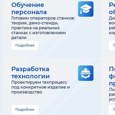
Обучение
Р
персонала
о
Готовим операторов станков:
Ди
теория, демо-стенды,
во
практика на реальных
ра
станках с изготовлением
ко
детали
Подробнее
Разработка
П
технологии
ф
п
Проектируем техпроцесс
под конкретное изделие и
Ль
производство
ра
ус
Подробнее