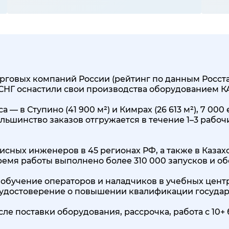
говых компаний России (рейтинг по данным Росстата
 СНГ оснастили свои производства оборудованием 
 — в Ступино (41 900 м²) и Кимрах (26 613 м²), 7 0
льшинство заказов отгружается в течение 1–3 рабоч
исных инженеров в 45 регионах РФ, а также в Казах
 время работы выполнено более 310 000 запусков и о
обучение операторов и наладчиков в учебных центр
, удостоверение о повышении квалификации государ
сле поставки оборудования, рассрочка, работа с 1