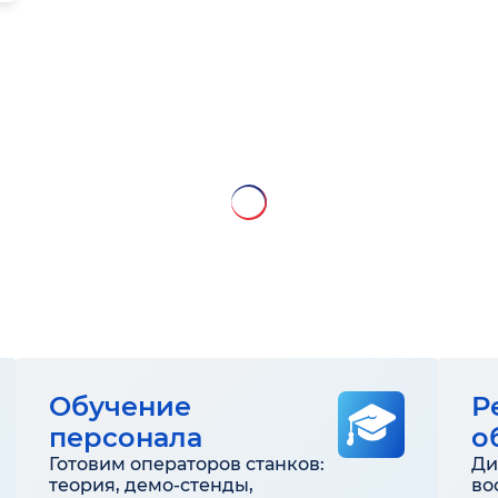
Обучение
Р
персонала
о
Готовим операторов станков:
Ди
теория, демо-стенды,
во