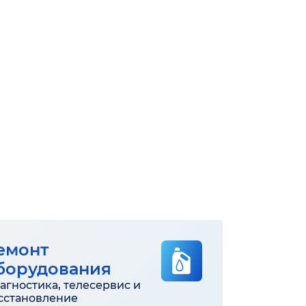
емонт
борудования
агностика, телесервис и
сстановление