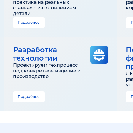
практика на реальных
ра
станках с изготовлением
ко
детали
Подробнее
Разработка
П
технологии
ф
п
Проектируем техпроцесс
под конкретное изделие и
Ль
производство
ра
ус
Подробнее