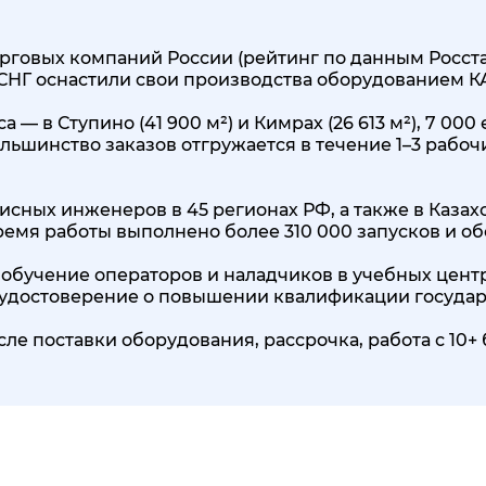
говых компаний России (рейтинг по данным Росстата
 СНГ оснастили свои производства оборудованием 
 — в Ступино (41 900 м²) и Кимрах (26 613 м²), 7 0
льшинство заказов отгружается в течение 1–3 рабоч
исных инженеров в 45 регионах РФ, а также в Казах
 время работы выполнено более 310 000 запусков и о
обучение операторов и наладчиков в учебных центр
, удостоверение о повышении квалификации государ
сле поставки оборудования, рассрочка, работа с 1