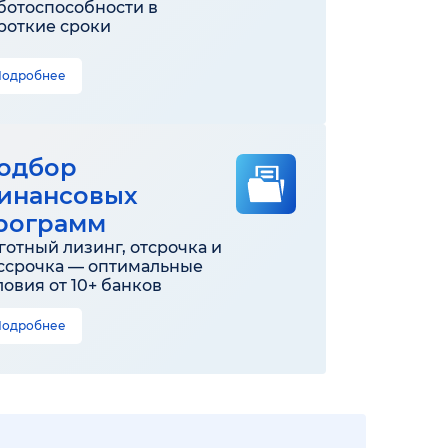
ботоспособности в
роткие сроки
Подробнее
одбор
инансовых
рограмм
готный лизинг, отсрочка и
ссрочка — оптимальные
ловия от 10+ банков
Подробнее