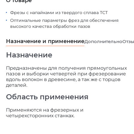
О товаре
Фрезы с напайками из твердого сплава ТСТ
Оптимальные параметры фрез для обеспечения
высокого качества обработки пазов
Назначение и применение
Дополнительно
Отз
Назначение
Предназначены для получения прямоугольных
пазов и выборки четвертей при фрезерование
вдоль волокон в древесине, а так же с торцов
деталей.
Область применения
Применяются на фрезерных и
четырехсторонних станках.