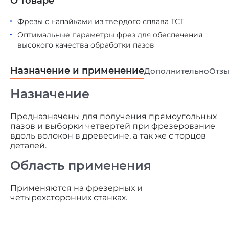
О товаре
Фрезы с напайками из твердого сплава ТСТ
Оптимальные параметры фрез для обеспечения
высокого качества обработки пазов
Назначение и применение
Дополнительно
Отз
Назначение
Предназначены для получения прямоугольных
пазов и выборки четвертей при фрезерование
вдоль волокон в древесине, а так же с торцов
деталей.
Область применения
Применяются на фрезерных и
четырехсторонних станках.