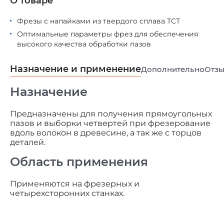
О товаре
Фрезы с напайками из твердого сплава ТСТ
Оптимальные параметры фрез для обеспечения
высокого качества обработки пазов
Назначение и применение
Дополнительно
Отз
Назначение
Предназначены для получения прямоугольных
пазов и выборки четвертей при фрезерование
вдоль волокон в древесине, а так же с торцов
деталей.
Область применения
Применяются на фрезерных и
четырехсторонних станках.