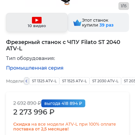
1/15
Этот станок
купили
39
раз
10 видео
Фрезерный станок с ЧПУ Filato ST 2040
ATV-L
Тип оборудования:
Промышленная серия
Модели
ST 1325 ATV-L
ST 1525 ATV-L
ST 2030 ATV-L
ST 20
2 692 890 ₽
выгода 418 894 ₽
2 273 996 ₽
Скидка
на все модели ATV-L при 100% оплате
поставка от 2,5 месяцев!