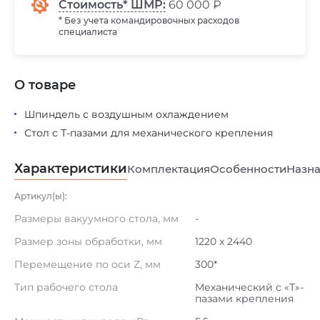
Стоимость* ШМР:
60 000 ₽
* Без учета командировочных расходов
специалиста
О товаре
Шпиндель с воздушным охлаждением
Стол с Т-пазами для механического крепления
Характеристики
Комплектация
Особенности
Назна
Артикул(ы):
Размеры вакуумного стола, мм
-
Размер зоны обработки, мм
1220 x 2440
Перемещение по оси Z, мм
300*
Тип рабочего стола
Механический с «Т»-
пазами крепления