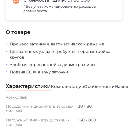
Стоимость* ШМР:
от 30 000
* Без учета командировочных расходов
специалиста
О товаре
Процесс заточки в автоматическом режиме
Два заточных узла,не требуется перенастройка
кругов
Удобная перенастройка диаметра пилы
Подача СОЖ в зону заточки
Характеристики
Комплектация
Особенности
Назна
Артикул(ы):
Посадочный диаметр дисковых
30 - 80
пил, мм
Наружный диаметр дисковых
160 - 800
пил, мм