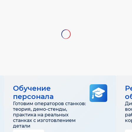
Обучение
Р
персонала
о
Готовим операторов станков:
Ди
теория, демо-стенды,
во
практика на реальных
ра
станках с изготовлением
ко
детали