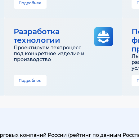
Подробнее
Разработка
П
технологии
ф
п
Проектируем техпроцесс
под конкретное изделие и
Ль
производство
ра
ус
Подробнее
говых компаний России (рейтинг по данным Росстата