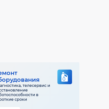
емонт
борудования
агностика, телесервис и
сстановление
ботоспособности в
роткие сроки