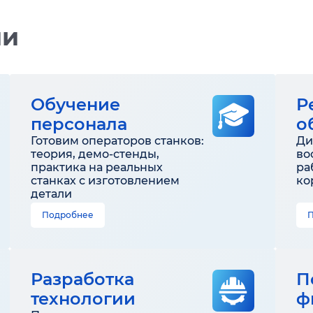
ии
Обучение
Р
персонала
о
Готовим операторов станков:
Ди
теория, демо-стенды,
во
практика на реальных
ра
станках с изготовлением
ко
детали
Подробнее
Разработка
П
технологии
ф