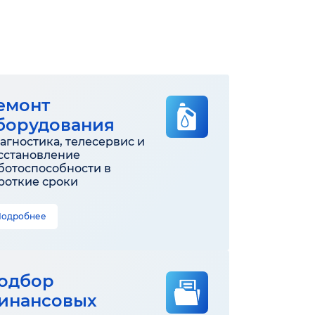
емонт
борудования
агностика, телесервис и
сстановление
ботоспособности в
роткие сроки
Подробнее
одбор
инансовых