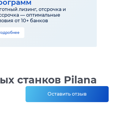
рограмм
готный лизинг, отсрочка и
ссрочка — оптимальные
ловия от 10+ банков
Подробнее
х станков Pilana
Оставить отзыв