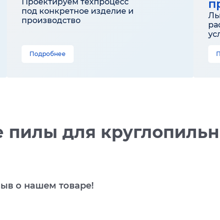
п
Проектируем техпроцесс
под конкретное изделие и
Ль
производство
ра
ус
Подробнее
 пилы для круглопильны
зыв о нашем товаре!