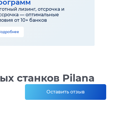
рограмм
готный лизинг, отсрочка и
ссрочка — оптимальные
ловия от 10+ банков
Подробнее
х станков Pilana
Оставить отзыв