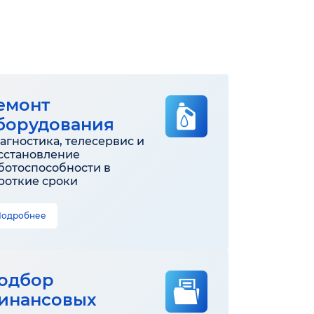
емонт
борудования
агностика, телесервис и
сстановление
ботоспособности в
роткие сроки
Подробнее
одбор
инансовых