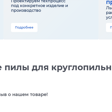
п
Проектируем техпроцесс
под конкретное изделие и
Ль
производство
ра
ус
Подробнее
 пилы для круглопильны
зыв о нашем товаре!