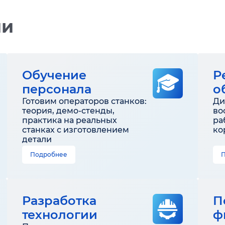
ии
Обучение
Р
персонала
о
Готовим операторов станков:
Ди
теория, демо-стенды,
во
практика на реальных
ра
станках с изготовлением
ко
детали
Подробнее
Разработка
П
технологии
ф