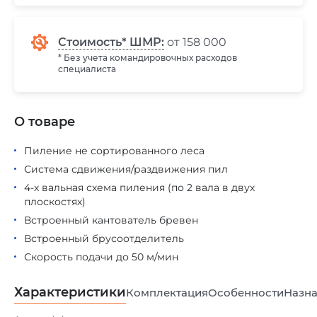
Стоимость* ШМР:
от 158 000
* Без учета командировочных расходов
специалиста
О товаре
Пиление не сортированного леса
Система сдвижения/раздвижения пил
4-х вальная схема пиления (по 2 вала в двух
плоскостях)
Встроенный кантователь бревен
Встроенный брусоотделитель
Скорость подачи до 50 м/мин
Характеристики
Комплектация
Особенности
Назна