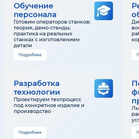
Обучение
Р
персонала
о
Готовим операторов станков:
Ди
теория, демо-стенды,
во
практика на реальных
ра
станках с изготовлением
ко
детали
Подробнее
Разработка
П
технологии
ф
п
Проектируем техпроцесс
под конкретное изделие и
Ль
производство
ра
ус
Подробнее