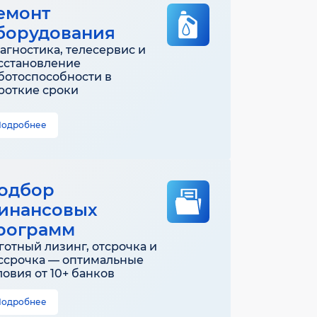
емонт
борудования
агностика, телесервис и
сстановление
ботоспособности в
роткие сроки
Подробнее
одбор
инансовых
рограмм
готный лизинг, отсрочка и
ссрочка — оптимальные
ловия от 10+ банков
Подробнее