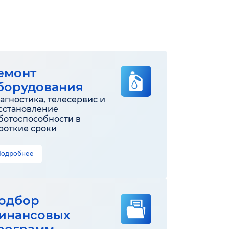
емонт
борудования
агностика, телесервис и
сстановление
ботоспособности в
роткие сроки
Подробнее
одбор
инансовых