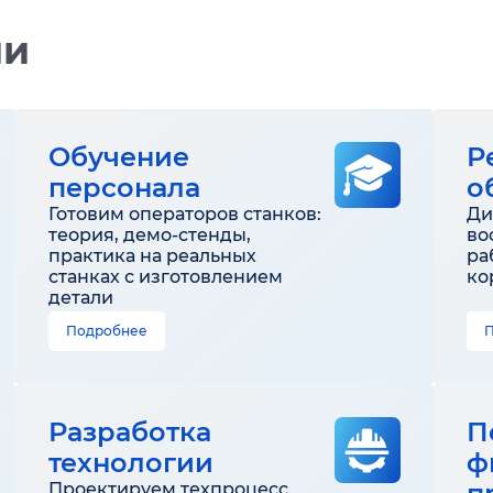
ии
Обучение
Р
персонала
о
Готовим операторов станков:
Ди
теория, демо-стенды,
во
практика на реальных
ра
станках с изготовлением
ко
детали
Подробнее
Разработка
П
технологии
ф
Проектируем техпроцесс