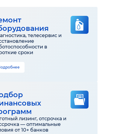
емонт
борудования
агностика, телесервис и
сстановление
ботоспособности в
роткие сроки
Подробнее
одбор
инансовых
рограмм
готный лизинг, отсрочка и
ссрочка — оптимальные
ловия от 10+ банков