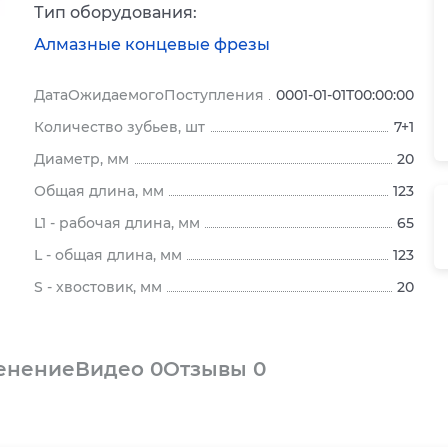
Тип оборудования:
Алмазные концевые фрезы
ДатаОжидаемогоПоступления
0001-01-01T00:00:00
Количество зубьев, шт
7+1
Диаметр, мм
20
Общая длина, мм
123
L1 - рабочая длина, мм
65
L - общая длина, мм
123
S - хвостовик, мм
20
енение
Видео
0
Отзывы
0