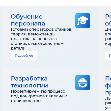
Обучение
Р
персонала
о
Готовим операторов станков:
Ди
теория, демо-стенды,
во
практика на реальных
ра
станках с изготовлением
ко
детали
Подробнее
Разработка
П
технологии
ф
п
Проектируем техпроцесс
под конкретное изделие и
Ль
производство
ра
ус