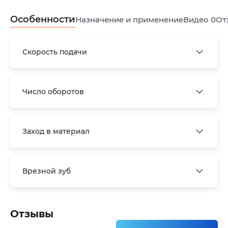
Особенности
Назначение и применение
Видео
0
От
Скорость подачи
Число оборотов
Заход в материал
Врезной зуб
Отзывы