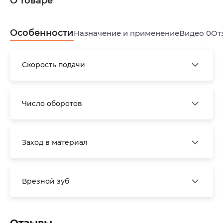
О товаре
Особенности
Назначение и применение
Видео
0
От
Скорость подачи
Число оборотов
Заход в материал
Врезной зуб