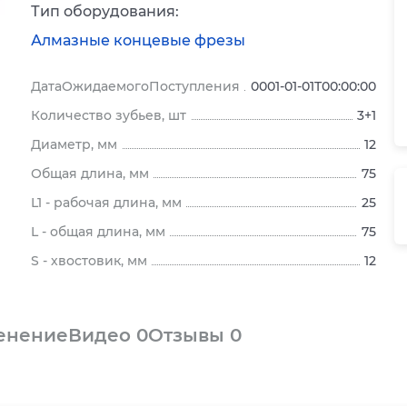
Тип оборудования:
Алмазные концевые фрезы
ДатаОжидаемогоПоступления
0001-01-01T00:00:00
Количество зубьев, шт
3+1
Диаметр, мм
12
Общая длина, мм
75
L1 - рабочая длина, мм
25
L - общая длина, мм
75
S - хвостовик, мм
12
енение
Видео
0
Отзывы
0