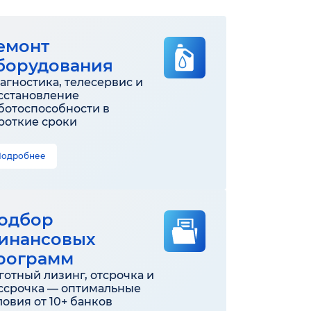
емонт
борудования
агностика, телесервис и
сстановление
ботоспособности в
роткие сроки
Подробнее
одбор
инансовых
рограмм
готный лизинг, отсрочка и
ссрочка — оптимальные
ловия от 10+ банков