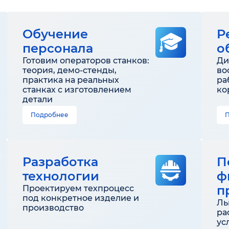
Обучение
Р
персонала
о
Готовим операторов станков:
Ди
теория, демо-стенды,
во
практика на реальных
ра
станках с изготовлением
ко
детали
Подробнее
Разработка
П
технологии
ф
п
Проектируем техпроцесс
под конкретное изделие и
Ль
производство
ра
ус