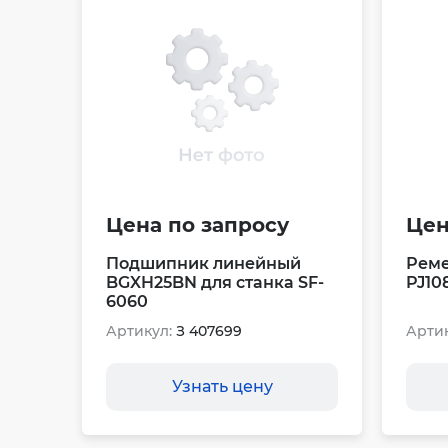
Цена по запросу
Цен
Подшипник линейный
Реме
BGXH25BN для станка SF-
PJ10
6060
Артикул:
З 407699
Артик
Узнать цену