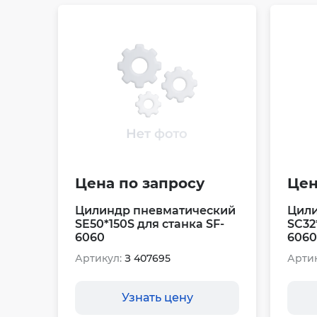
Цена по запросу
Цен
Цилиндр пневматический
Цили
SE50*150S для станка SF-
SC32
6060
6060
Артикул:
З 407695
Артик
Узнать цену