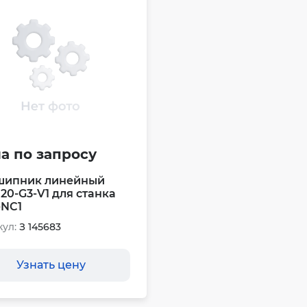
а по запросу
шипник линейный
20-G3-V1 для станка
-NC1
ул:
З 145683
Узнать цену