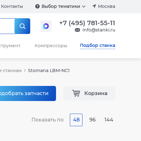
Контакты
Выбор тематики
Москва
+7 (495) 781-55-11
info@stanki.ru
Подбор станка
струмент
Компрессоры
м станкам
Stomana LBM-NC1
одобрать запчасти
Корзина
Показать по
48
96
144