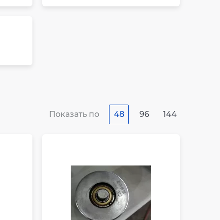
Показать по
48
96
144