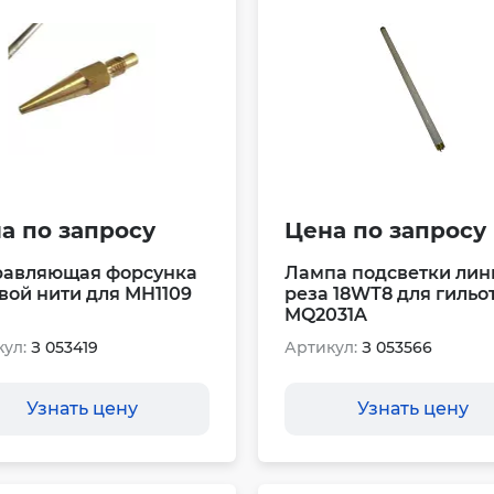
а по запросу
Цена по запросу
равляющая форсунка
Лампа подсветки лин
вой нити для МН1109
реза 18WТ8 для гильо
MQ2031A
ул:
З 053419
Артикул:
З 053566
Узнать цену
Узнать цену