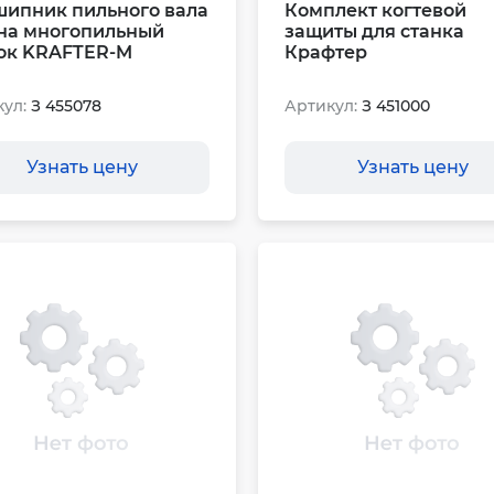
ипник пильного вала
Комплект когтевой
 на многопильный
защиты для станка
ок KRAFTER-M
Крафтер
ул:
З 455078
Артикул:
З 451000
Узнать цену
Узнать цену