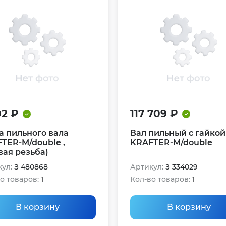
02 ₽
117 709 ₽
а пильного вала
Вал пильный с гайкой
TER-M/double ,
KRAFTER-M/double
вая резьба)
ул:
З 480868
Артикул:
З 334029
о товаров:
1
Кол-во товаров:
1
В корзину
В корзину