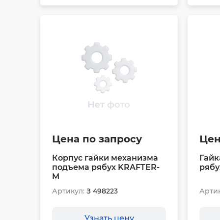
Цена по запросу
Цен
Корпус гайки механизма
Гайк
подъема рябух KRAFTER-
рябу
M
Артикул:
З 498223
Артик
Узнать цену