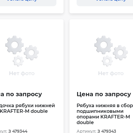
а по запросу
Цена по запросу
дочка рябухи нижней
Рябуха нижняя в сбор
 KRAFTER-M double
подшипниковыми
опорами KRAFTER-M
double
ул:
З 479344
Артикул:
З 479343