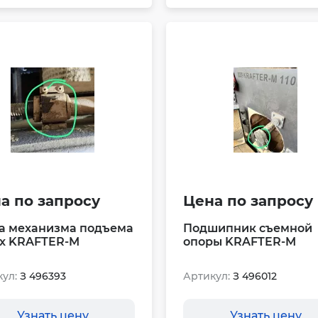
а по запросу
Цена по запросу
а механизма подъема
Подшипник съемной
х KRAFTER-M
опоры KRAFTER-M
ул:
З 496393
Артикул:
З 496012
Узнать цену
Узнать цену