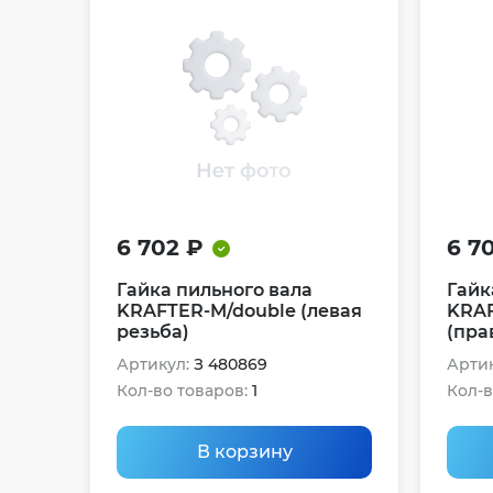
6 702 ₽
6 7
Гайка пильного вала
Гайк
KRAFTER-M/double (левая
KRAF
резьба)
(пра
Артикул:
З 480869
Артик
Кол-во товаров:
1
Кол-в
В корзину