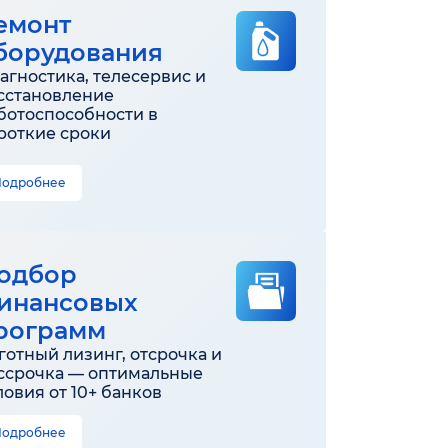
емонт
борудования
агностика, телесервис и
сстановление
ботоспособности в
роткие сроки
Подробнее
одбор
инансовых
рограмм
готный лизинг, отсрочка и
ссрочка — оптимальные
ловия от 10+ банков
Подробнее