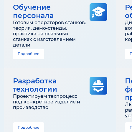
Обучение
Р
персонала
о
Готовим операторов станков:
Ди
теория, демо-стенды,
во
практика на реальных
ра
станках с изготовлением
ко
детали
Подробнее
Разработка
П
технологии
ф
п
Проектируем техпроцесс
под конкретное изделие и
Ль
производство
ра
ус
Подробнее