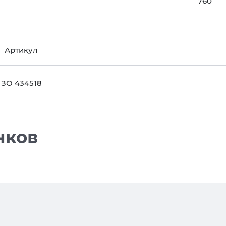
760
Артикул
ЗО 434518
нков