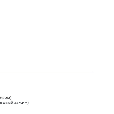
зажим)
нговый зажим)