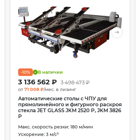
-10%
В наличии
3 136 562 ₽
3 498 473 ₽
от
71 008 ₽
/мес. в лизинг
Автоматические столы с ЧПУ для
прямолинейного и фигурного раскроя
стекла JET GLASS JKM 2520 P, JKM 3826
P
Макс. скорость резки: 180 м/мин
Ускорение: 3 м/с²