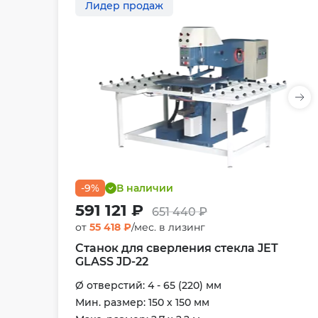
Лидер продаж
-9%
В наличии
591 121 ₽
651 440 ₽
от
55 418 ₽
/мес. в лизинг
Станок для сверления стекла JET
GLASS JD-22
Ø отверстий: 4 - 65 (220) мм
Мин. размер: 150 х 150 мм