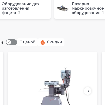
Оборудование для
Лазерно-
изготовления
маркировочное
фацета
3
оборудование
1
С ценой
Скидки
ии