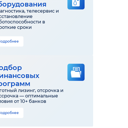
борудования
агностика, телесервис и
сстановление
ботоспособности в
роткие сроки
Подробнее
одбор
инансовых
рограмм
готный лизинг, отсрочка и
ссрочка — оптимальные
ловия от 10+ банков
Подробнее