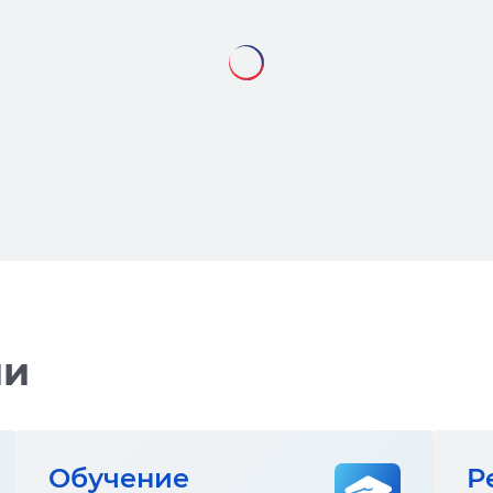
ии
Обучение
Р