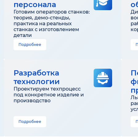
персонала
о
Готовим операторов станков:
Ди
теория, демо-стенды,
во
практика на реальных
ра
станках с изготовлением
ко
детали
Подробнее
Разработка
П
технологии
ф
п
Проектируем техпроцесс
под конкретное изделие и
Ль
производство
ра
ус
Подробнее