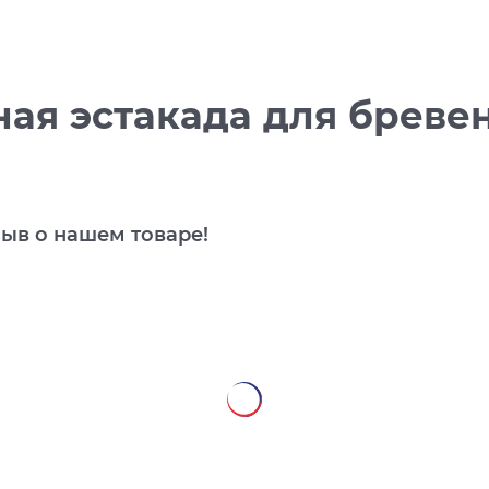
ная эстакада для брев
зыв о нашем товаре!