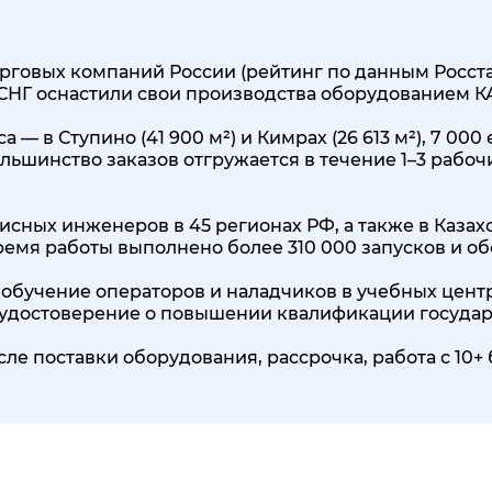
говых компаний России (рейтинг по данным Росстата
 СНГ оснастили свои производства оборудованием 
 — в Ступино (41 900 м²) и Кимрах (26 613 м²), 7 0
льшинство заказов отгружается в течение 1–3 рабоч
исных инженеров в 45 регионах РФ, а также в Казах
 время работы выполнено более 310 000 запусков и о
обучение операторов и наладчиков в учебных центр
, удостоверение о повышении квалификации государ
сле поставки оборудования, рассрочка, работа с 1