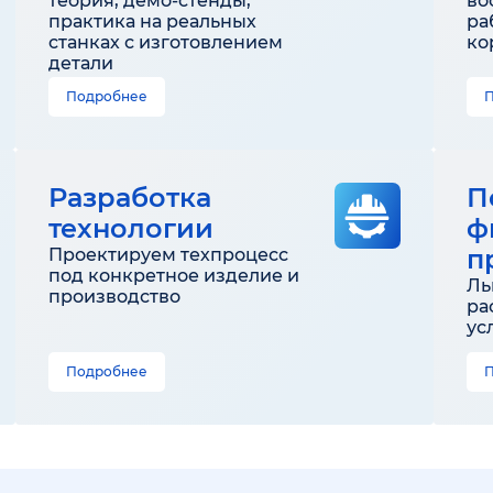
теория, демо-стенды,
во
практика на реальных
ра
станках с изготовлением
ко
детали
Подробнее
Разработка
П
технологии
ф
п
Проектируем техпроцесс
под конкретное изделие и
Ль
производство
ра
ус
Подробнее