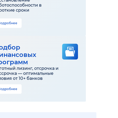
сстановление
ботоспособности в
роткие сроки
Подробнее
одбор
инансовых
рограмм
готный лизинг, отсрочка и
ссрочка — оптимальные
ловия от 10+ банков
Подробнее