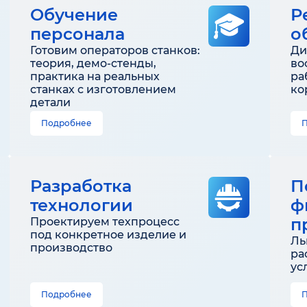
Обучение
Р
персонала
о
Готовим операторов станков:
Ди
теория, демо-стенды,
во
практика на реальных
ра
станках с изготовлением
ко
детали
Подробнее
Разработка
П
технологии
ф
п
Проектируем техпроцесс
под конкретное изделие и
Ль
производство
ра
ус
Подробнее