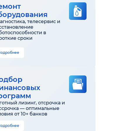
емонт
борудования
агностика, телесервис и
сстановление
ботоспособности в
роткие сроки
Подробнее
одбор
инансовых
рограмм
готный лизинг, отсрочка и
ссрочка — оптимальные
ловия от 10+ банков
Подробнее