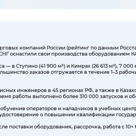
говых компаний России (рейтинг по данным Росстата
 СНГ оснастили свои производства оборудованием 
 — в Ступино (41 900 м²) и Кимрах (26 613 м²), 7 0
льшинство заказов отгружается в течение 1–3 рабоч
исных инженеров в 45 регионах РФ, а также в Казах
 время работы выполнено более 310 000 запусков и о
обучение операторов и наладчиков в учебных центр
, удостоверение о повышении квалификации государ
сле поставки оборудования, рассрочка, работа с 1