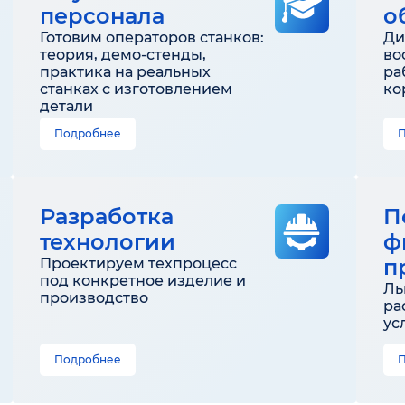
персонала
о
Готовим операторов станков:
Ди
теория, демо-стенды,
во
практика на реальных
ра
станках с изготовлением
ко
детали
Подробнее
Разработка
П
технологии
ф
п
Проектируем техпроцесс
под конкретное изделие и
Ль
производство
ра
ус
Подробнее