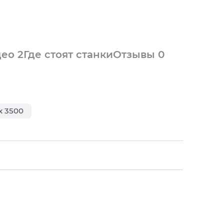
део
2
Где стоят станки
Отзывы
0
x 3500