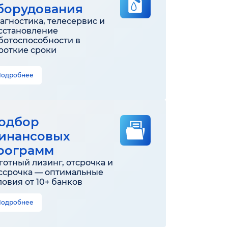
борудования
агностика, телесервис и
сстановление
ботоспособности в
роткие сроки
Подробнее
одбор
инансовых
рограмм
готный лизинг, отсрочка и
ссрочка — оптимальные
ловия от 10+ банков
Подробнее