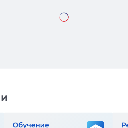
ии
Обучение
Р