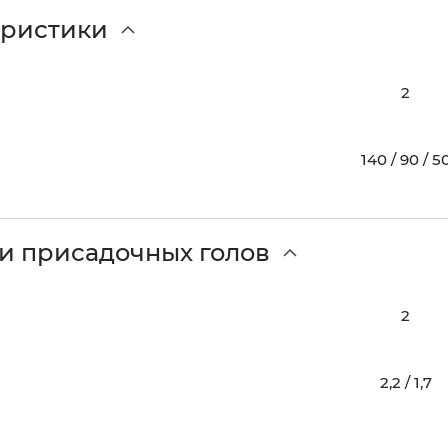
еристики
2
140 / 90 / 5
и присадочных голов
2
2,2 / 1,7