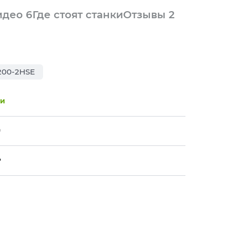
идео
6
Где стоят станки
Отзывы
2
200-2HSE
ии
₽
₽