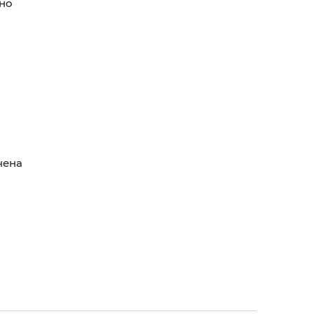
но
чена