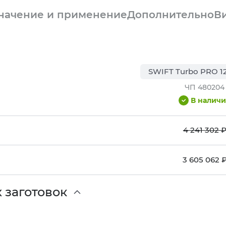
начение и применение
Дополнительно
В
SWIFT Turbo PRO 1
ЧП 480204
В налич
4 241 302 
3 605 062 
 заготовок