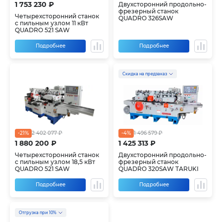
1 753 230 ₽
Двухсторонний продольно-
фрезерный станок
Четырехсторонний станок
QUADRO 326SAW
с пильным узлом 11 кВт
QUADRO 521 SAW
Подробнее
Подробнее
Скидка на предзаказ
-21%
2 402 077 ₽
-4%
1 496 579 ₽
1 880 200 ₽
1 425 313 ₽
Четырехсторонний станок
Двухсторонний продольно-
с пильным узлом 18,5 кВт
фрезерный станок
QUADRO 521 SAW
QUADRO 320SAW TARUKI
Подробнее
Подробнее
Отгрузка при 10%