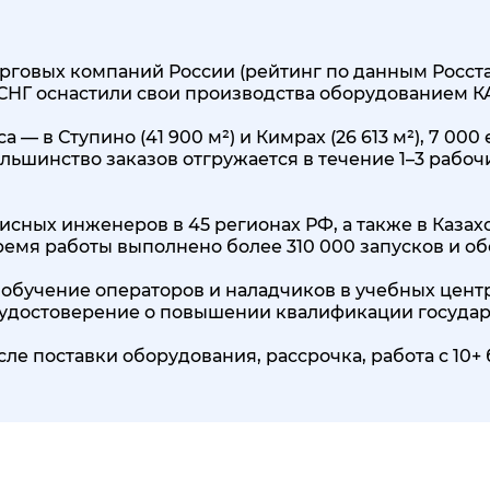
говых компаний России (рейтинг по данным Росстата
 СНГ оснастили свои производства оборудованием 
 — в Ступино (41 900 м²) и Кимрах (26 613 м²), 7 0
льшинство заказов отгружается в течение 1–3 рабоч
исных инженеров в 45 регионах РФ, а также в Казах
 время работы выполнено более 310 000 запусков и о
обучение операторов и наладчиков в учебных центр
, удостоверение о повышении квалификации государ
сле поставки оборудования, рассрочка, работа с 1