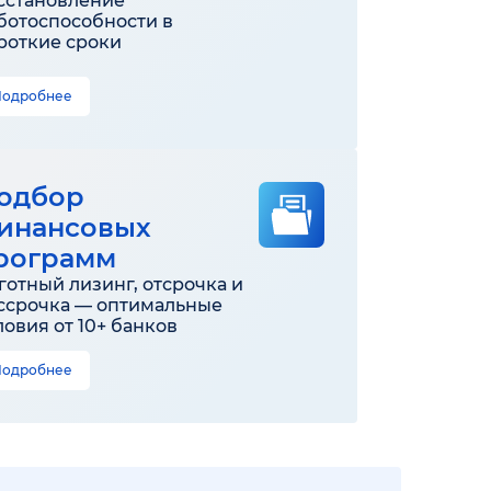
сстановление
ботоспособности в
роткие сроки
Подробнее
одбор
инансовых
рограмм
готный лизинг, отсрочка и
ссрочка — оптимальные
ловия от 10+ банков
Подробнее