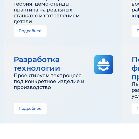
теория, демо-стенды,
во
практика на реальных
ра
станках с изготовлением
ко
детали
Подробнее
Разработка
П
технологии
ф
п
Проектируем техпроцесс
под конкретное изделие и
Ль
производство
ра
ус
Подробнее