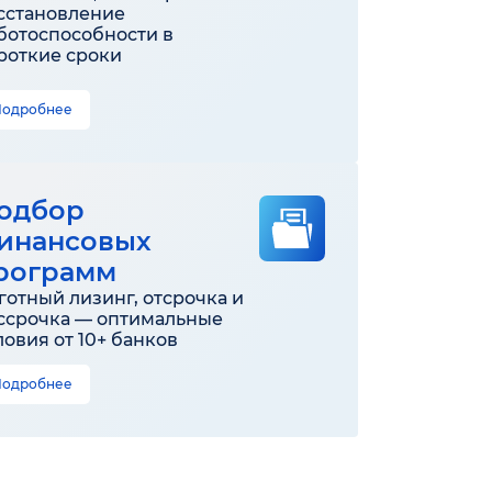
сстановление
ботоспособности в
роткие сроки
Подробнее
одбор
инансовых
рограмм
готный лизинг, отсрочка и
ссрочка — оптимальные
ловия от 10+ банков
Подробнее