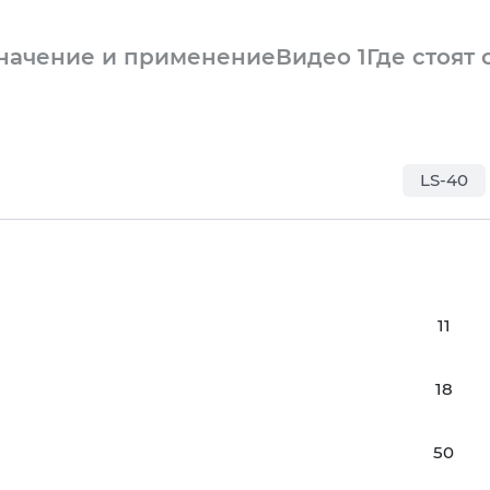
начение и применение
Видео
1
Где стоят 
LS-40
11
18
50