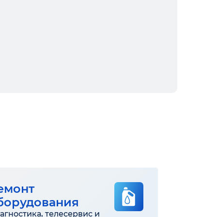
емонт
борудования
агностика, телесервис и