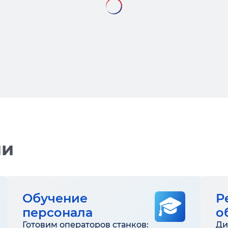
ии
Обучение
Р
персонала
о
Готовим операторов станков:
Ди