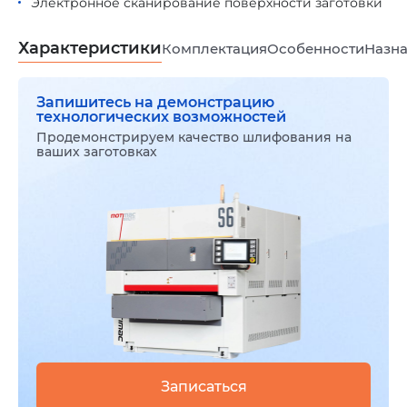
Электронное сканирование поверхности заготовки
Характеристики
Комплектация
Особенности
Назна
Запишитесь на демонстрацию
технологических возможностей
Продемонстрируем качество шлифования на
ваших заготовках
Записаться