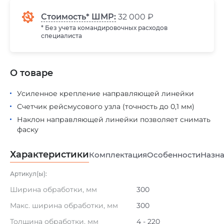
Стоимость* ШМР:
32 000 ₽
* Без учета командировочных расходов
специалиста
О товаре
Усиленное крепление направляющей линейки
Счетчик рейсмусового узла (точность до 0,1 мм)
Наклон направляющей линейки позволяет снимать
фаску
Характеристики
Комплектация
Особенности
Назна
Артикул(ы):
Ширина обработки, мм
300
Макс. ширина обработки, мм
300
Толщина обработки, мм
4 - 220