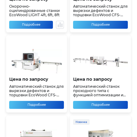
Окорочно-
Автоматический станок для
оцилиндровачные станки
вырезки дефектов и
EcoWood LIGHT 4ft, 6ft, 8ft
торцовки EcoWood CFS-
100E
Подробнее
Подробнее
Цена по запросу
Цена по запросу
Автоматический станок для
Автоматический станок
вырезки дефектов и
проходного типа с
торцовки EcoWood CFS-
функцией оптимизации и
100PRO
вырезки дефектов по
мелкам EcoWood CFS-200
Подробнее
Подробнее
OPT
Новинка