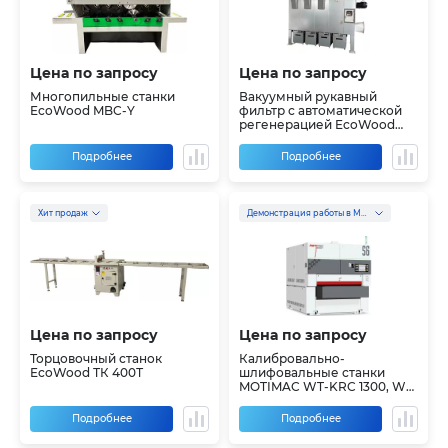
Цена по запросу
Цена по запросу
Многопильные станки
Вакуумный рукавный
EcoWood MBC-Y
фильтр с автоматической
регенерацией EcoWood
FNP-V
Подробнее
Подробнее
Хит продаж
Демонстрация работы в Москве
Цена по запросу
Цена по запросу
Торцовочный станок
Калибровально-
EcoWood ТК 400Т
шлифовальные станки
MOTIMAC WT-KRC 1300, WT-
RRC 1300, WT-RRR 1300
Подробнее
Подробнее