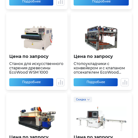
Подробнее
Подробнее
Цена по запросу
Цена по запросу
Станок для искусственного
Стопоукладчики с
старения древесины
конвейером и с клапаном
EcoWood WSM 1000
отсекателем EcoWood
LIGHT 8ft, 4ft
Подробнее
Подробнее
Скидка
Цена по запросу
Цена по запросу