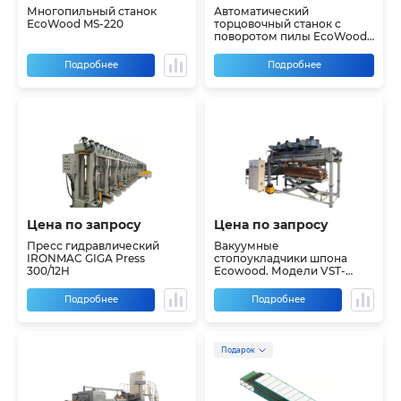
Многопильный станок
Автоматический
EcoWood MS-220
торцовочный станок с
поворотом пилы EcoWood
AT700-R
Подробнее
Подробнее
Цена по запросу
Цена по запросу
Пресс гидравлический
Вакуумные
IRONMAC GIGA Press
стопоукладчики шпона
300/12H
Ecowood. Модели VST-
2600(BS) и VST-2000(BS)
Подробнее
Подробнее
Подарок