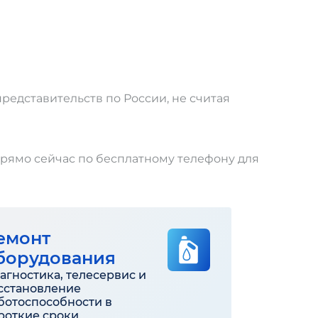
редставительств по России, не считая
прямо сейчас по бесплатному телефону для
емонт
борудования
агностика, телесервис и
сстановление
ботоспособности в
роткие сроки