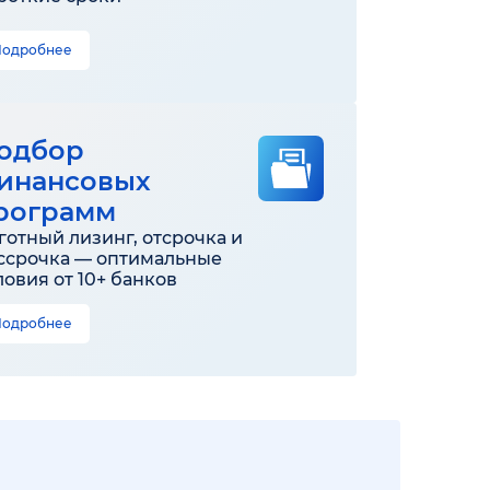
Подробнее
одбор
инансовых
рограмм
готный лизинг, отсрочка и
ссрочка — оптимальные
ловия от 10+ банков
Подробнее