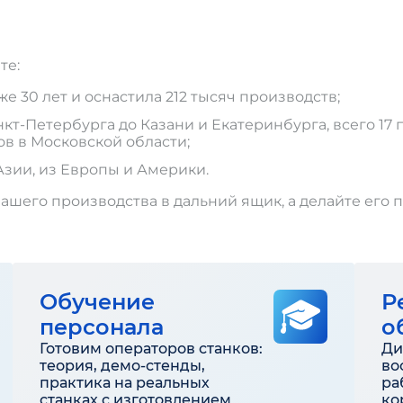
те:
 30 лет и оснастила 212 тысяч производств;
т-Петербурга до Казани и Екатеринбурга, всего 17 п
ов в Московской области;
Азии, из Европы и Америки.
ашего производства в дальний ящик, а делайте его 
Обучение
Р
персонала
о
Готовим операторов станков:
Ди
теория, демо-стенды,
во
практика на реальных
ра
станках с изготовлением
ко