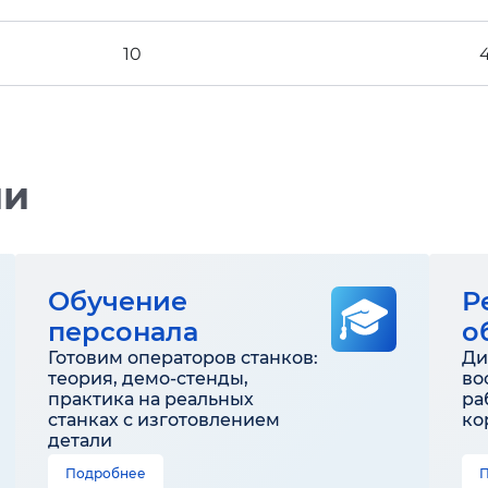
10
ии
Обучение
Р
персонала
о
Готовим операторов станков:
Ди
теория, демо-стенды,
во
практика на реальных
ра
станках с изготовлением
ко
детали
Подробнее