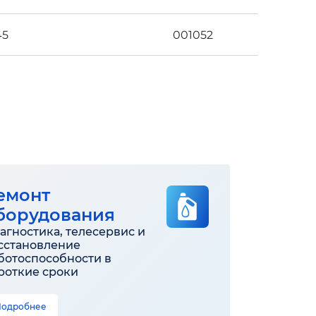
45
001052
емонт
борудования
агностика, телесервис и
сстановление
ботоспособности в
роткие сроки
Подробнее