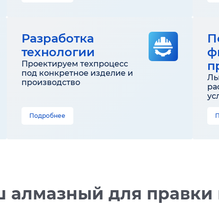
Разработка
П
технологии
ф
п
Проектируем техпроцесс
под конкретное изделие и
Ль
производство
ра
ус
Подробнее
ш алмазный для правки