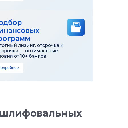
одбор
инансовых
рограмм
готный лизинг, отсрочка и
ссрочка — оптимальные
ловия от 10+ банков
Подробнее
 шлифовальных