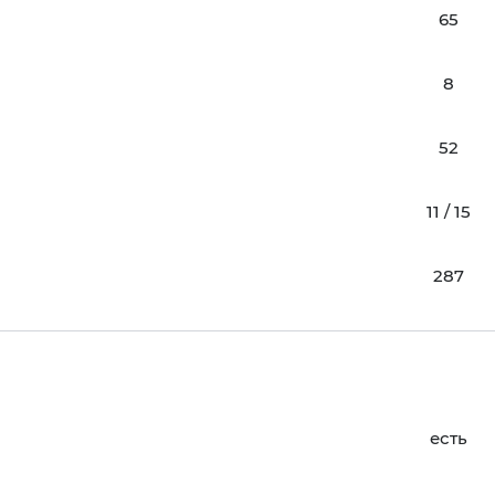
65
8
52
11 / 15
287
есть