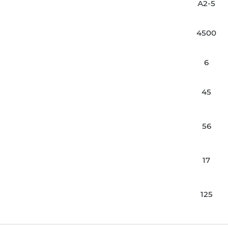
А2-5
4500
6
45
56
17
125