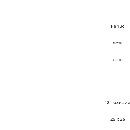
Fanuc
есть
есть
12 позици
25 х 25