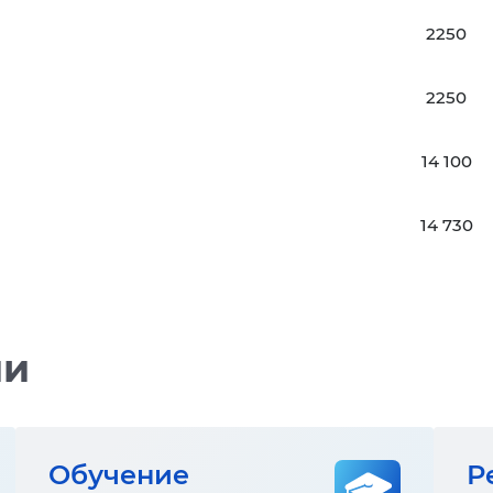
2250
2250
14 100
14 730
ии
Обучение
Р