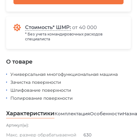
Стоимость* ШМР:
от 40 000
* Без учета командировочных расходов
специалиста
О товаре
Универсальная многофункциональная машина
Зачистка поверхности
Шлифование поверхности
Полирование поверхности
Характеристики
Комплектация
Особенности
Назна
Артикул(ы):
Макс. размер обрабатываемой
630