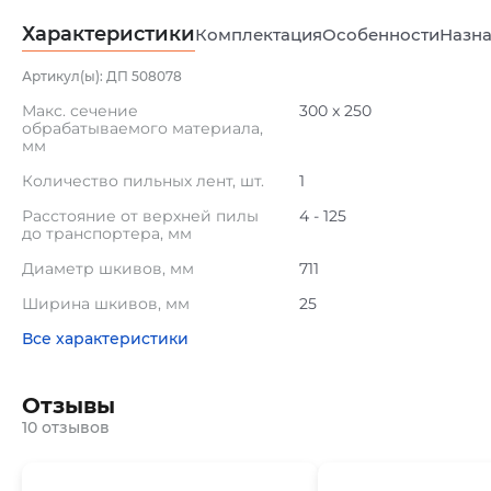
Характеристики
Комплектация
Особенности
Назна
Артикул(ы): ДП 508078
Макс. сечение
300 x 250
обрабатываемого материала,
мм
Количество пильных лент, шт.
1
Расстояние от верхней пилы
4 - 125
до транспортера, мм
Диаметр шкивов, мм
711
Ширина шкивов, мм
25
Все характеристики
Отзывы
10 отзывов